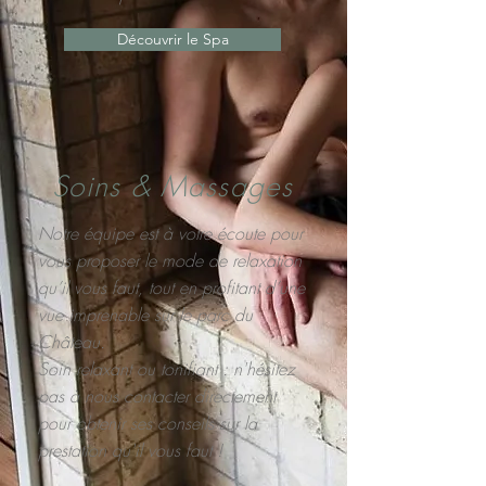
Découvrir le Spa
Soins & Massages
Notre équipe est à votre écoute pour
vous proposer le mode de relaxation
qu’il vous faut, tout en profitant d’une
vue imprenable sur le parc du
Château.
Soin relaxant ou tonifiant : n'hésitez
pas à nous contacter directement
pour obtenir ses conseils sur la
prestation qu'il vous faut !