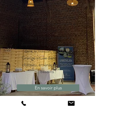
retraites de yoga ou bien-être, ou
encore cousinade : n'hésitez pas à
nous contacter pour que nous
puissions réfléchir ensemble à
vitre projet !
Nous pouvons mettre à
disposition 1 ou plusieurs salles
dans la maison, ainsi que la
Grange située dans la cour du
château, aménagée selon vos
besoins !
En savoir plus
AGENDA