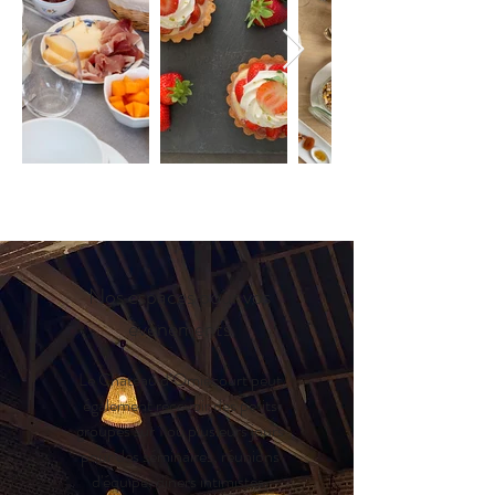
Nos espaces pour vos
évènements
Le Château d’Omiécourt peut
également recevoir des petits
groupes sur 1 ou plusieurs jours
pour des séminaires, réunions
d'équipe, dîners intimistes,