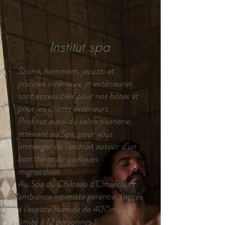
Institut spa
Sauna, hammam, jacuzzi et
piscines intérieure et extérieures
sont accessibles pour nos hôtes et
pour les clients extérieurs.
Profitez aussi du salon tisanerie,
attenant au Spa, pour vous
immerger de l’endroit autour d’un
bon thé et de quelques
mignardises.
Au Spa du Château d’Omiécourt :
ambiance intimiste garantie, l’accès
à l’espace humide de 400m2 est
limité à 12 personnes !