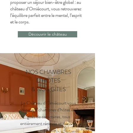
proposer un séjour bien-être global : au
château d’Omiécourt, vous retrouverez
l’équilibre parfait entre le mental, l’esprit
et le corps.
Découvrir le château
NOS CHAMBRES
D'HÔTES
& NOS GÎTES
Le Château d’Omiécourt vous
propose 5 chambres d’hôtes et 2
gîtes de caractères, tous
entièrement rénovés et décorés
avec soin.