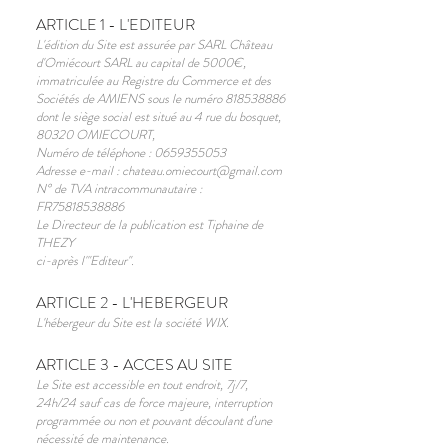
ARTICLE 1 - L'EDITEUR
L'édition du Site est assurée par SARL Château
d'Omiécourt SARL au capital de 5000€,
immatriculée au Registre du Commerce et des
Sociétés de AMIENS sous le numéro
818538886
dont le siège social est situé au 4 rue du bosquet,
80320 OMIECOURT,
Numéro de téléphone : 0659355053
Adresse e-mail : chateau.omiecourt@gmail.com
N° de TVA intracommunautaire :
FR75818538886
Le Directeur de la publication est Tiphaine de
THEZY
ci-après l'"Editeur".
ARTICLE 2 - L'HEBERGEUR
L'hébergeur du Site est la société WIX.
ARTICLE 3 - ACCES AU SITE
Le Site est accessible en tout endroit, 7j/7,
24h
/24 sauf cas de force majeure, interruption
programmée ou non et pouvant découlant d’une
nécessité de maintenance
.