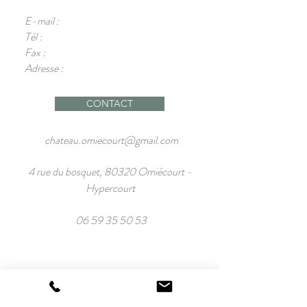
E-mail :
Tél :
Fax :
Adresse :
CONTACT
chateau.omiecourt@gmail.com
4 rue du bosquet, 80320 Omiécourt -
Hypercourt
06 59 35 50 53